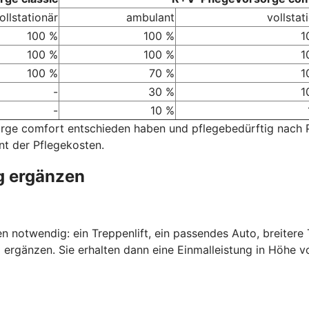
ollstationär
ambulant
vollstat
100 %
100 %
1
100 %
100 %
1
100 %
70 %
1
-
30 %
1
-
10 %
sorge comfort entschieden haben und pflegebedürftig nach
nt der Pflegekosten.
g ergänzen
nen notwendig: ein Treppenlift, ein passendes Auto, breiter
 ergänzen. Sie erhalten dann eine Einmalleistung in Höhe v