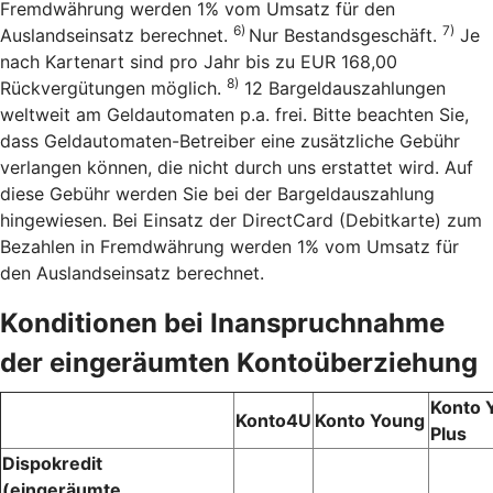
Fremdwährung werden 1% vom Umsatz für den
6)
7)
Auslandseinsatz berechnet.
Nur Bestandsgeschäft.
Je
nach Kartenart sind pro Jahr bis zu EUR 168,00
8)
Rückvergütungen möglich.
12 Bargeldauszahlungen
weltweit am Geldautomaten p.a. frei. Bitte beachten Sie,
dass Geldautomaten-Betreiber eine zusätzliche Gebühr
verlangen können, die nicht durch uns erstattet wird. Auf
diese Gebühr werden Sie bei der Bargeldauszahlung
hingewiesen. Bei Einsatz der DirectCard (Debitkarte) zum
Bezahlen in Fremdwährung werden 1% vom Umsatz für
den Auslandseinsatz berechnet.
Konditionen bei Inanspruchnahme
der eingeräumten Kontoüberziehung
Konto 
Konto4U
Konto Young
Plus
Dispokredit
(eingeräumte,