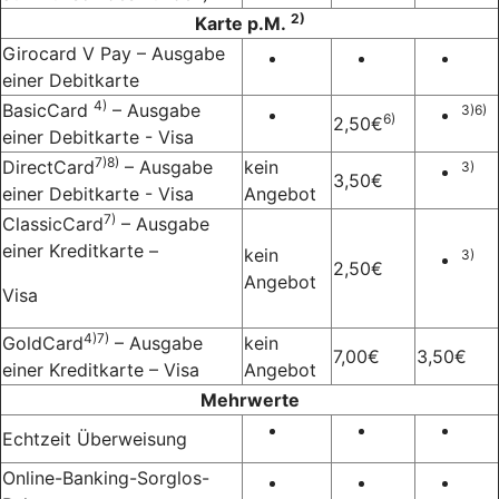
2)
Karte p.M.
Girocard V Pay – Ausgabe
einer Debitkarte
4)
BasicCard
– Ausgabe
3)6)
6)
2,50€
einer Debitkarte - Visa
7)8)
DirectCard
– Ausgabe
kein
3)
3,50€
einer Debitkarte - Visa
Angebot
7)
ClassicCard
– Ausgabe
einer Kreditkarte –
kein
3)
2,50€
Angebot
Visa
4)7)
GoldCard
– Ausgabe
kein
7,00€
3,50€
einer Kreditkarte – Visa
Angebot
Mehrwerte
Echtzeit Überweisung
Online-Banking-Sorglos-