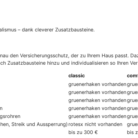
alismus – dank cleverer Zusatzbausteine
.
au den Versicherungsschutz, der zu Ihrem Haus passt. Dazu
ch Zusatzbausteine hinzu und individualisieren so Ihren Ve
classic
comf
gruenerhaken
vorhanden
grue
gruenerhaken
vorhanden
grue
gruenerhaken
vorhanden
grue
en
gruenerhaken
vorhanden
grue
ngsrohren
gruenerhaken
vorhanden
grue
hen, Streik und Aussperrung)
rotesx
nicht vorhanden
grue
bis zu 300 €
bis 