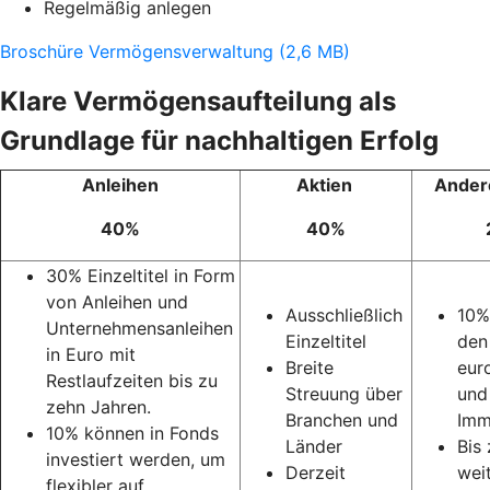
Regelmäßig anlegen
Broschüre Vermögensverwaltung (2,6 MB)
Klare Vermögensaufteilung als
Grundlage für nachhaltigen Erfolg
Anleihen
Aktien
Ander
40%
40%
30% Einzeltitel in Form
von
Anleihen und
Ausschließlich
10%
Unternehmensanleihen
Einzeltitel
den
in Euro mit
Breite
eur
Restlaufzeiten bis zu
Streuung über
und
zehn Jahren.
Branchen und
Imm
10% können in Fonds
Länder
Bis 
investiert werden, um
Derzeit
wei
flexibler auf