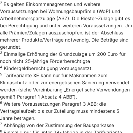
2
Es gelten Einkommensgrenzen und weitere
Voraussetzungen bei Wohnungsbauprämie (WoP) und
Arbeitnehmersparzulage (ASZ). Die Riester-Zulage gibt es
bei Berechtigung und unter weiteren Voraussetzungen. Um
alle Prämien/Zulagen auszuschöpfen, ist der Abschluss
mehrerer Produkte/Verträge notwendig. Die Beträge sind
gerundet.
3
Einmalige Erhöhung der Grundzulage um 200 Euro für
noch nicht 25-jährige Förderberechtigte
4
Kindergeldberechtigung vorausgesetzt.
5
Tarifvariante XE kann nur für Maßnahmen zum
Klimaschutz oder zur energetischen Sanierung verwendet
werden (siehe Vereinbarung „Energetische Verwendungen
gemäß Paragraf 1 Absatz 4 ABB“).
6
Weitere Voraussetzungen Paragraf 3 ABB; die
Vertragslaufzeit bis zur Zuteilung muss mindestens 5
Jahre betragen.
7
Abhängig von der Zustimmung der Bausparkasse
8
Einmalig nur für unter 28-Jährige in der Tarifvariante