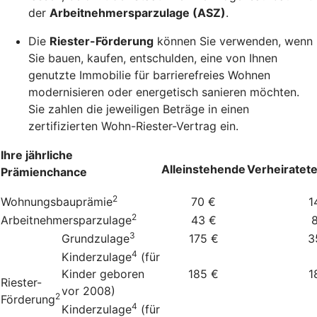
der
Arbeitnehmersparzulage (ASZ)
.
Die
Riester-Förderung
können Sie verwenden, wenn
Sie bauen, kaufen, entschulden, eine von Ihnen
genutzte Immobilie für barrierefreies Wohnen
modernisieren oder energetisch sanieren möchten.
Sie zahlen die jeweiligen Beträge in einen
zertifizierten Wohn-Riester-Vertrag ein.
Ihre jährliche
Alleinstehende
Verheiratet
Prämienchance
2
Wohnungsbauprämie
70 €
1
2
Arbeitnehmersparzulage
43 €
3
Grundzulage
175 €
3
4
Kinderzulage
(für
Kinder geboren
185 €
1
Riester-
vor 2008)
2
Förderung
4
Kinderzulage
(für