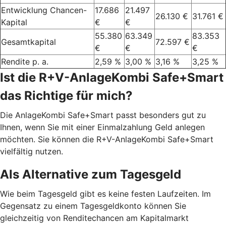
Entwicklung Chancen-
17.686
21.497
26.130 €
31.761 €
Kapital
€
€
55.380
63.349
83.353
Gesamtkapital
72.597 €
€
€
€
Rendite p. a.
2,59 %
3,00 %
3,16 %
3,25 %
Ist die R+V-AnlageKombi Safe+Smart
das Richtige für mich?
Die AnlageKombi Safe+Smart passt besonders gut zu
Ihnen, wenn Sie mit einer Einmalzahlung Geld anlegen
möchten. Sie können die R+V-AnlageKombi Safe+Smart
vielfältig nutzen.
Als Alternative zum Tagesgeld
Wie beim Tagesgeld gibt es keine festen Laufzeiten. Im
Gegensatz zu einem Tagesgeldkonto können Sie
gleichzeitig von Renditechancen am Kapitalmarkt